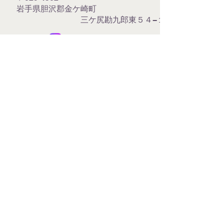
岩手県胆沢郡金ケ崎町
三ケ尻勘九郎東５４−１０
ノーブルレッドギターズ
© 2010 by noble-RED GUITARS