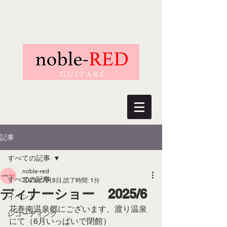
記事
すべての記事
noble-red
すべての記事
2025年7月8日
読了時間: 1分
ディナーショー 2025/6
イベント
花巻南温泉郷にございます、渡り温泉
レコーディング
にて（6月いっぱいで閉館）